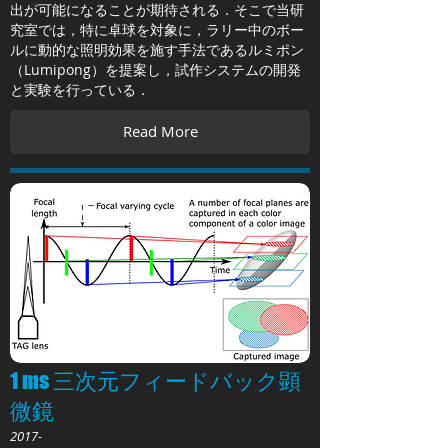
出が可能になることが期待される．そこで当研
究室では，特に卓球を対象に，ラリー中のボー
ルに動的な照明効果を施す手法であるルミポン
（Lumipong）を提案し，試作システムの開発
と実験を行っている．
Read More
1 ms 三次元フィードバック顕
微鏡
2017-