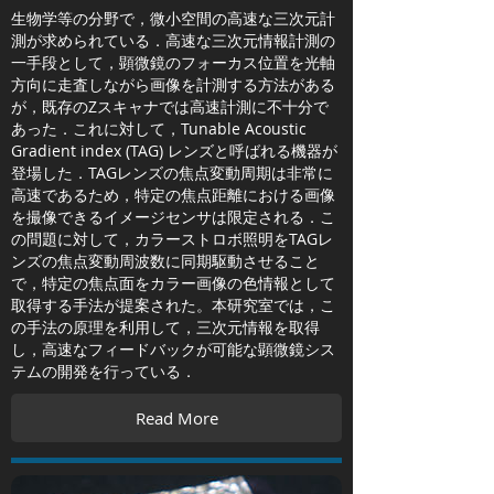
​生物学等の分野で，微小空間の高速な三次元計
測が求められている．高速な三次元情報計測の
一手段として，顕微鏡のフォーカス位置を光軸
方向に走査しながら画像を計測する方法がある
が，既存のZスキャナでは高速計測に不十分で
あった．これに対して，Tunable Acoustic
Gradient index (TAG) レンズと呼ばれる機器が
登場した．TAGレンズの焦点変動周期は非常に
高速であるため，特定の焦点距離における画像
を撮像できるイメージセンサは限定される．こ
の問題に対して，カラーストロボ照明をTAGレ
ンズの焦点変動周波数に同期駆動させること
で，特定の焦点面をカラー画像の色情報として
取得する手法が提案された。本研究室では，こ
の手法の原理を利用して，三次元情報を取得
し，高速なフィードバックが可能な顕微鏡シス
テムの開発を行っている．
Read More