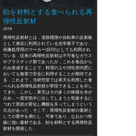
飴を材料とする食べられる再
帰性反射材
2019-
再帰性反射材とは，道路標識や自転車の反射板
として身近に利用されている光学素子であり，
画像処理用のマーカー(目印)としても利用され
ている．従来の再帰性反射材は不可食なガラス
やプラスチック製であったが，これを食品から
のみ形成することで，料理の上や消化管内壁に
おいても無害で安全に利用することが期待でき
る．これまで，当研究室では寒天を利用した食
べられる再帰性反射材が実現できることを示し
てきた．しかし，寒天はその多くの体積を水が
占め，一度空気中に出してしまうと乾燥するに
つれて形状が変化し機能を失ってしまうという
欠点があった．そこで，再帰性反射材の素材と
しての要件を満たし，可食であり，なおかつ乾
燥に強い素材である，飴を材料とする再帰性反
射材を開発した．