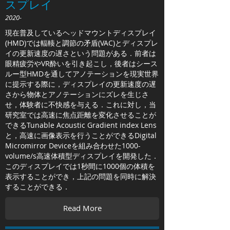
スプレイ
2020-
現在普及しているヘッドマウントディスプレイ
(HMD)では輻輳と調節の矛盾(VAC)とディスプレ
イの更新速度の遅さという問題がある．前者は
眼精疲労やVR酔いを引き起こし，後者はシース
ルー型HMDを通してアノテーションを現実世界
に提示する際に，ディスプレイの更新速度の遅
さから物体とアノテーションにズレを生じさ
せ，体験者に不快感を与える．これに対し，当
研究室では高速に焦点距離を変化させることが
できるTunable Acoustic Gradient index Lens
と，高速に画像表示を行うことができるDigital
Micromirror Deviceを組み合わせた1000-
volume/s高速体積型ディスプレイを開発した．
このディスプレイでは1秒間に1000個の体積を
表示することができ，上記の問題を同時に解決
することができる．
Read More