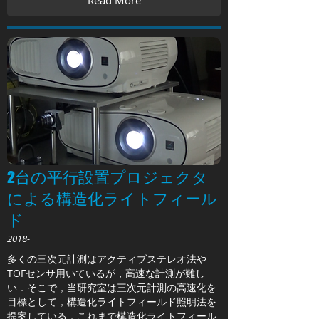
Read More
2台の平行設置プロジェクタ
による構造化ライトフィール
ド
2018-
多くの三次元計測はアクティブステレオ法や
TOFセンサ用いているが，高速な計測が難し
い．そこで，当研究室は三次元計測の高速化を
目標として，構造化ライトフィールド照明法を
提案している．これまで構造化ライトフィール