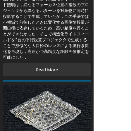
ド照明は，異なるフォーカス位置の複数のプロ
ジェクタから異なるパターンを対象物に同時に
投影することで生成していたが，この手法では
小領域で前後したときに変化する画像情報量が
開口径に依存しているため，高い精度を得るこ
とができなかった．そこで構造化ライトフィー
ルドを2台の平行設置プロジェクタで生成する
ことで擬似的な大口径のレンズによる奥行き変
化を再現し，高速かつ高精度な距離画像推定を
可能にした．
Read More