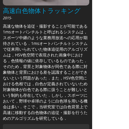
高速白色物体トラッキング
2015-
高速な物体を追従・撮影することが可能である
1msオートパンチルトと呼ばれるシステムは，
スポーツ中継のような業務用放送への応用が期
待されている．1msオートパンチルトシステム
で従来用いられていた物体追従用のアルゴリズ
ムは，HSV色空間で表現された画像中におけ
る，色情報の値に依存しているものであった．
そのため，背景と対象物体が同色である際に対
象物体と背景における差を認識することができ
ないという問題があった．また，HSV色空間に
おける色相では，白色が定義されていないため
対象物体が白色である際に扱うことが難しいと
いう制約も存在していた．しかし，スポーツに
おいて，野球や卓球のように白色球を用いる機
会は多い．そこで，当研究室では白色背景上で
高速に移動する白色物体の追従・撮影を行うた
めのアルゴリズムを研究している．