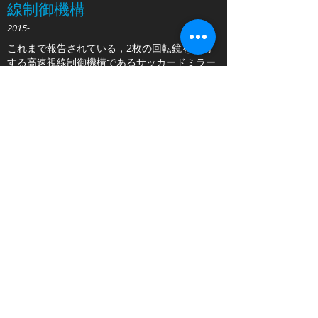
線制御機構
2015-
これまで報告されている，2枚の回転鏡を利用
する高速視線制御機構であるサッカードミラー
は，パン ・チルト方向の視線の制御範囲が60度
程度に制約されるという問題点があった．そこ
でこの制約を根本的に解決する構造として，3
枚の回転鏡で構成された「Saccade Mirror 3」
を開発している．現在の試作システムはパン方
向に260度以上の視線制御範囲を持ち，従来の
サッカードミラーよりも広範囲の視線制御が可
能である．これにより既存のサッカードミラー
が持つ問題を根本的に解決することができる．
Read More