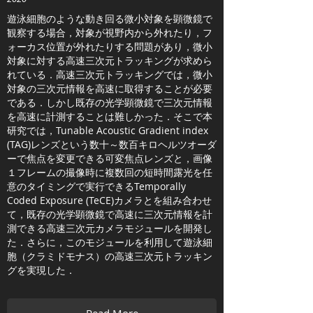
遊泳細胞のような動き回る微小対象を顕微鏡で
観察する場合，対象が視野内から外れたり，フ
ォーカス位置が外れたりする問題があり，微小
対象に対する高速三次元トラッキングが求めら
れている．高速三次元トラッキングでは，微小
対象の三次元情報を高速に取得することが必要
である．しかし既存の光学顕微鏡で三次元情報
を高速に計測することは難しかった．そこで本
研究では，Tunable Acoustic Gradient index
(TAG)レンズという数十～数百キロヘルツオーダ
ーで焦点を変更できる可変焦点レンズと，画像
１フレームの撮像時に複数回の短時間露光を任
意のタイミングで実行できるTemporally
Coded Exposure (TeCE)カメラとを組み合わせ
て，既存の光学顕微鏡で高速に三次元情報を計
測できる高速三次元カメラモジュールを開発し
た．さらに，このモジュールを利用して遊泳細
胞（クラミドモナス）の高速三次元トラッキン
グを実現した．