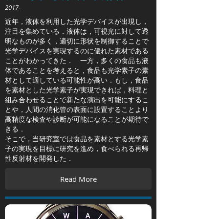
2017-
近年，液体を利用した光学デバイスが出現し，
注目を集めている．液体は，可視光に対して透
明なものが多く，適切に形状を制御することで
光学デバイスを実現するのに優れた素材である
ことがわかってきた． 一方，多くの食品も液
体であることを考えると，食品も光学素子の素
材として適している可能性が高い．もし，食品
を素材とした光学素子が実現できれば，料理と
組み合わせることで新たな演出を可能にするこ
とや，人間の消化管の表面に設置することより
高精度な検査や診断が可能になることが期待で
きる．
そこで，当研究室では食品を素材とする光学素
子の実現を目標に研究を進め，食べられる再帰
性反射材を開発した．
Read More