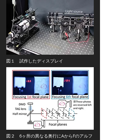
​図１ 試作したディスプレイ
​図２ 6ヶ所の異なる奥行にAからFのアルフ