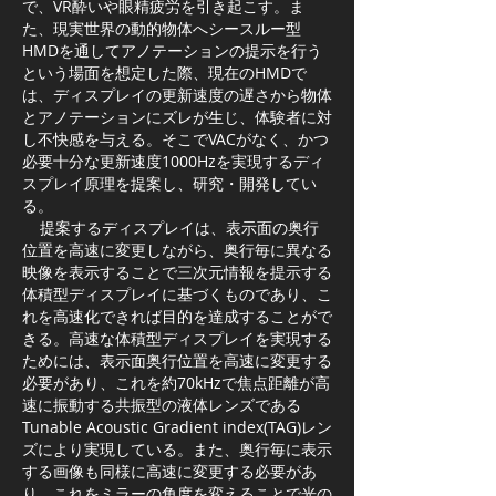
で、VR酔いや眼精疲労を引き起こす。ま
た、現実世界の動的物体へシースルー型
HMDを通してアノテーションの提示を行う
という場面を想定した際、現在のHMDで
は、ディスプレイの更新速度の遅さから物体
とアノテーションにズレが生じ、体験者に対
し不快感を与える。そこでVACがなく、かつ
必要十分な更新速度1000Hzを実現するディ
スプレイ原理を提案し、研究・開発してい
る。
提案するディスプレイは、表示面の奥行
位置を高速に変更しながら、奥行毎に異なる
映像を表示することで三次元情報を提示する
体積型ディスプレイに基づくものであり、こ
れを高速化できれば目的を達成することがで
きる。高速な体積型ディスプレイを実現する
ためには、表示面奥行位置を高速に変更する
必要があり、これを約70kHzで焦点距離が高
速に振動する共振型の液体レンズである
Tunable Acoustic Gradient index(TAG)レン
ズにより実現している。また、奥行毎に表示
する画像も同様に高速に変更する必要があ
り、これをミラーの角度を変えることで光の