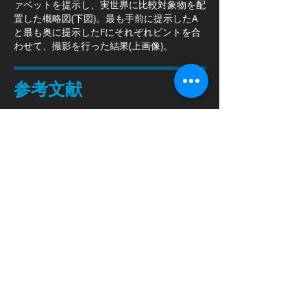
ァベットを提示し、実世界に比較対象物を配
置した概略図(下図)。最も手前に提示したA
と最も奥に提示したFにそれぞれピントを合
わせて、撮影を行った結果(上画像)。
参考文献
​Kohei Suzuki, Yugo Fukano, and
Hiromasa Oku, "1000-volume/s high-
speed volumetric display for high-speed
HMD," Opt. Express 28,
29455-29468
(2020)
K. Suzuki, Y. Fukano, and H. Oku,
"Vergence-accommodation conflict free
near eye volumetric display principle
with high-speed display rate of 1000
volumes/s," in Imaging and Applied
Optics Congress, OSA Technical Digest
(Optical Society of America, 2020),
paper DF2A.2.
奥寛雅，鈴木康平，春原岳，「高速HMD