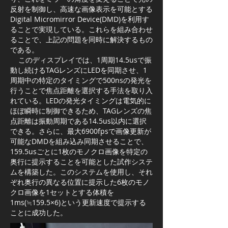
反射を制御し、高速な画像表示を可能とする
Digital Micromirror Device(DMD)を利用す
ることで実現している。これらを組み合わせ
ることで、上記の問題を同時に解決するもの
である。
このディスプレイでは、1周期14.5usで振
動し続けるTAGレンズにLEDを同期させ、1
周期中の特定のタイミングで500nsの発光を
行うことで焦点距離を選択する手法を取り入
れている。LEDの発光タイミングは電気的に
ほぼ瞬時に制御できるため、TAGレンズの焦
点距離は振動周期である14.5us以内に選択
できる。さらに、最大6900fpsで画像更新が
可能なDMDを組み込み同期させることで、
159.5usごとに1枚のモノクロ画像を特定の
奥行に提示することを可能とした試作システ
ムを構築した。このシステムを使用し、それ
ぞれ奥行の異なる位置に提示した6枚のモノ
クロ画像を1セットとする体積を
1ms(≒159.5×6)という更新速度で提示する
ことに成功した。