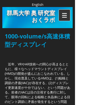
English
群馬大学 奥 研究室
おくラボ
1000-volume/s高速体積
型ディスプレイ
近年、VRやAR技術への関心が高まるとと
もに、様々なヘッドマウントディスプレイ
(HMD)の開発が盛んにおこなわれている。し
かし、現在普及しているHMDは、(1)輻輳と
調節の矛盾(VAC)が存在する、(2)ディスプレ
イ更新速度が十分ではない、という問題があ
る。前者のVACは目の注視する奥行に対し
て、眼球の回転による輻輳と水晶体による目
のピント調節に矛盾が発生するという問題