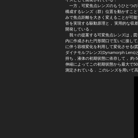
一方，可変焦点レンズのもうひとつの可
構成するレンズ（群）位置を動かすこと
みで焦点距離を大きく変えることが可能
答を実現する駆動原理と， 実用的な収
開発している．
我々の提案する可変焦点レンズは，図1
内に作成された円形開口で互いに接して
に伴う容積変化を利用して変化させる(図1
ダイナモルフレンズ(Dynamorph 
持ち，液体の初期状態に依存して， 約-50
伸縮によってこの初期状態から最大で50[D
測定されている． このレンズを用いて高