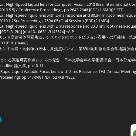
 : High-Speed Liquid lens for Computer Vision, 2010 IEEE International Co
010.5.5) / Conference Proceedings, pp.2643-2648 [PDF (1.6MB)]*IEEE
 : High-speed liquid lens with 2-ms response and 80.3-nm root-mean-squar
010.1.25) / Proceedings, 7594-05 (Oral Session) [PDF (2.1MB)]
 : High-speed liquid lens with 2 ms response and 80.3 nm root-mean-squar
 [PDF (312K)] [doi:10.1063/1.3143624] *AIP
リセカンド高速液体可変焦点レンズとそのロボットビジョン応用への可能性，第
3 [PDF (944K)]
カンド高速・高解像力液体可変焦点レンズ， 第69回応用物理学会学術講演会 (名古
る高速可変焦点レンズの構造， 日本光学会年次学術講演会・日本分光学会秋季講演会，
eadline 論文集, pp.10-11
pid Liquid Variable-Focus Lens with 2-ms Response, 19th Annual Meeting of
/Proceedings pp.947-948 [PDF (527K)] *IEEE
科