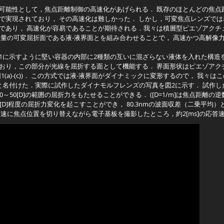
能性として，焦点距離制御の高速化があげられる． 既存のほとんどの焦点
で実現されており， その高速化は難しかった． しかし，可変焦点レンズで
であり， 高速化が容易であることが期待される．我々は積層型ピエゾアクチ
差量の可変屈折面である液-液界面とを組み合わせることで， 高速かつ高解像
に示すように堅い容器の内部に2種類の互いに混ざらない液体を入れた構造を
おり，この部分が光線を屈折する面として機能する． 界面形状はピエゾアク
(a)-(c))． この方式では液-液界面がダイナミックに変形するので， 我々
Lens)と名付けた．実際に試作したダイナモルフレンズの写真を図2に示す． 試作
～50[D]の範囲の屈折力をもたせることができる． ([D=1/m]は焦点距離の
]程度の屈折力変化を起こすことができ， 80.3nmの波面収差（二乗平均）と71.
速に焦点位置を切り替えながら電子基板を撮影したところ，約2[ms]の応答