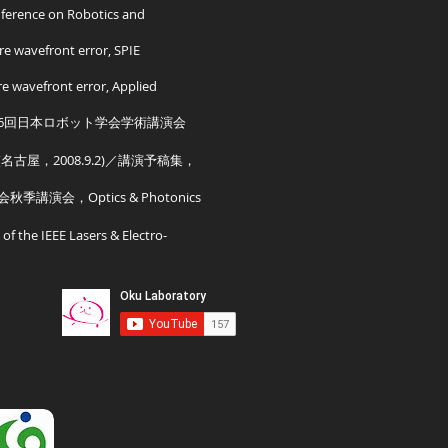
nference on Robotics and
e wavefront error, SPIE
e wavefront error, Applied
26回日本ロボット学会学術講演会
屋，2008.9.2)／講演予稿集，
Optics & Photonics
 the IEEE Lasers & Electro-