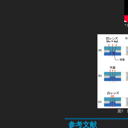
*
図1
参考文献