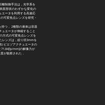
距離制御手法は，光学系を
は表面形状のわずかな変化の
ュエータを利用する高速応
力の可変焦点レンズを研究・
持つ． 2種類の液体は容器
チュエータが伸縮すること
はこの方式の可変焦点レンズを
したレンズは，絞り径3mmを
逆数) ピエゾアクチュエータの
84[lp/mm]の解像力が
速度が観察された．