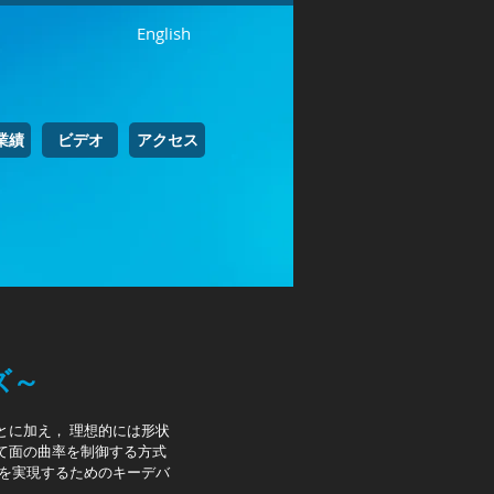
English
業績
ビデオ
アクセス
ズ～
に加え， 理想的には形状
て面の曲率を制御する方式
化を実現するためのキーデバ