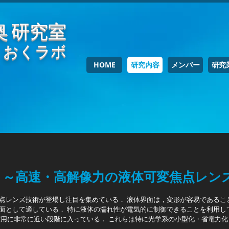
奥 研究室
おくラボ
HOME
研究内容
メンバー
研究
 ～高速・高解像力の液体可変焦点レン
レンズ技術が登場し注目を集めている． 液体界面は，変形が容易であること
面として適している． 特に液体の濡れ性が電気的に制御できることを利用し
実用に非常に近い段階に入っている． これらは特に光学系の小型化・省電力