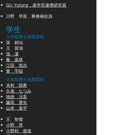
GU, Yutong，
産学官連携研究員
川野 早苗，事務補佐員
学生
大学院博士後期課程
張 錦汕
王 賀鴻
張 潇
黎 嘉祺
江田 篤志
黄 宇稲
大学院博士前期課程
木村 陸希
久保 なつみ
地徳 涼音
藤田 透矢
山本 真平
王 智傑
小野 慧
小野村 俊達