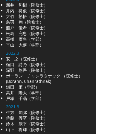
新井 和樹（院修士）
井内 将俊（院修士）
大竹 彰悟（院修士）
鳥羽 翔（院修士）
船戸 優希（院修士）
​松島 完忠（院修士）
高橋 廣隼（学部）
平山 大夢（学部）
2022.3
安 之（院修士）
樋口 詩乃（院修士）
深野 悠吾（院修士）
ボーラン チャンラタナック （院修士）
(Borann, Chanrathnak)
​鎌田 廉（学部）
高井 隆大（学部）
戸塚 千晶（学部）
2021.3
​生方 知弥（院修士）
佐藤 優至（院修士）
鈴木 康平（院修士）
山下 将輝​（院修士）