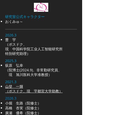
研究室公式キャラクター
​おくみゅ～
2026.3
曹 宇
（ポスドク、
現 中国科学院工业人工智能研究所
特別研究助理）
2025.3
​荻原 弘幸​
（院博士(2024.9)、非常勤研究員、
現 旭川医科大学准教授）
2021.3
山登 一輝
（ポスドク、現 宇都宮大学助教）
2026.3
小堀 生路（院修士）
高橋 杏実​（院修士）
廣瀬 優希（院修士）