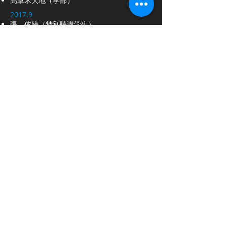
​髙草木大地（学部）
2017.9
張 依婷
（特別聴講学生）
2017.3
阿部 孝則（院修士）
伊澤 徹（院修士）
川口 陽平（院修士）
宇治 貴大（学部）
山田 健人（学部）​
2015.9
楊 旭（特別聴講学生）
2015.3
木村 俊貴（学部）
塚越 貞光（学部）
​主な就職先
50音順（括弧内は人数）
院修了
アサヒグループ食品，アドバンテスト，アブ