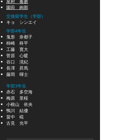
尾村 奏磨
園田 絢那
交換留学生（学部）
キョ シンエイ
学部4年生
鬼形 奈都子
柿崎 柊平
工藤 寛大
菅原 心暖
谷口 滉紀
長澤 昇馬
藤岡 暉士
学部3年生
赤石 多空海
梅原 里桜
小根山 依央
鴨川 結優​
畠中 椛
古見 光平