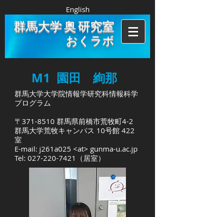
English
群馬大学 奥 研究室
おくラボ
M1 園田 絢那
群馬大学大学院情報学研究科情報科学
プログラム
〒371-8510 群馬県前橋市荒牧町4-2
群馬大学荒牧キャンパス 10号館 422
室
E-mail: j261a025 <at> gunma-u.ac.jp
Tel:
027-220-7421
（居室）